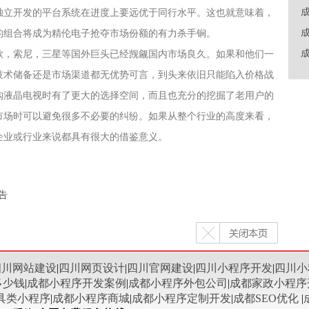
独立开发的平台系统在进度上要远优于同行水平。这也就意味着，
的组合将成为精伦电子抢夺市场份额的有力杀手锏。
，索尼，三星等国外巨头已经觊觎国内市场良久。如果和他们一
技术储备还是市场渠道都无优势可言，到头来依旧只能陷入价格战
购液晶电视时有了更大的选择空间，而且也充分的挖掘了老用户的
市场时可以避免很多不必要的纠纷。如果从整个行业的高度来看，
企业或行业来说都具有很大的借鉴意义。
告
四川网站建设
|
四川网页设计
|
四川官网建设
|
四川小程序开发
|
四川小
多少钱
|
成都小程序开发案例
|
成都小程序外包公司
|
成都家政小程序
具类小程序
|
成都小程序商城
|
成都小程序定制开发
|
成都SEO优化
|