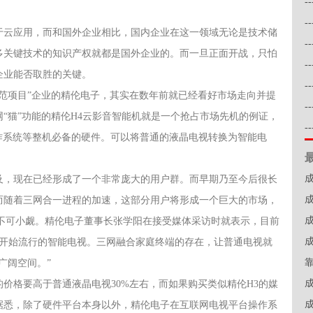
-
-
云应用，而和国外企业相比，国内企业在这一领域无论是技术储
-
多关键技术的知识产权就都是国外企业的。而一旦正面开战，只怕
-
企业能否取胜的关键。
-
项目”企业的精伦电子，其实在数年前就已经看好市场走向并提
-
“猫”功能的精伦H4云影音智能机就是一个抢占市场先机的例证，
-
作系统等整机必备的硬件。可以将普通的液晶电视转换为智能电
，现在已经形成了一个非常庞大的用户群。而早期乃至今后很长
而随着三网合一进程的加速，这部分用户将形成一个巨大的市场，
景不可小觑。精伦电子董事长张学阳在接受媒体采访时就表示，目前
才开始流行的智能电视。三网融合家庭终端的存在，让普通电视就
广阔空间。”
格要高于普通液晶电视30%左右，而如果购买类似精伦H3的媒
据悉，除了硬件平台本身以外，精伦电子在互联网电视平台操作系