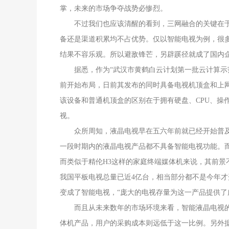
掌，未来的市场争夺战势必惨烈。
不过我们也应该清醒的看到，三网融合的关键在于
备还是渠道积累均不占优势。仅以智能电视为例，很
结果不容乐观。所以避敌锋芒，另辟蹊径就成了国内
据悉，作为“武汉市黄鹤白云计划第一批云计算示范
前开始布局，日前其发布的同时具备电视机顶盒和上网
该设备和普通机顶盒的区别在于拥有硬盘、CPU、操
视。
众所周知，液晶电视早在五六年前就已经开始普及
一段时期内的液晶电视产品都不具备智能电视功能。
而类似于精伦H3这样的家庭终端媒体机来说，其前
我国平板电视总量已近4亿台，相当部分都不是今年
变成了智能电视，“庞大的电视存量为这一产品提供了
而且从未来数年的市场环境来看，智能液晶电视的价
体机产品，用户的采购成本则远低于这一比例。另外