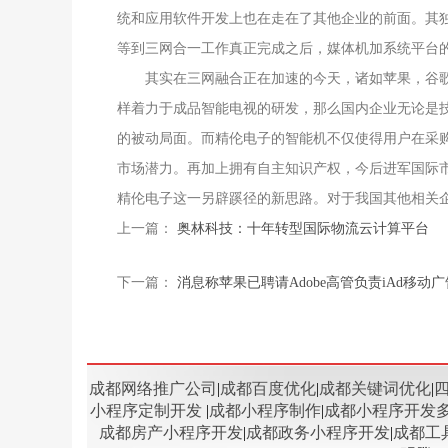
统和应用软件开发上也在走在了其他企业的前面。其
等到三网合一工作真正完成之后，媒体机加系统平台
其实在三网融合正在加速的今天，诸如苹果，谷歌
样着力于成品智能电视的研发，那么国内企业无论是
的被动局面。而精伦电子的智能机不仅使得用户在采
市场潜力。再加上拥有自主知识产权，今后进军国际
精伦电子这一另辟蹊径的新思路。对于我国其他相关
上一篇：
奥林科技：十年转型国际物流云计算平台
下一篇：
消息称苹果已聘请Adobe高管负责iAd移动广
成都网络推广公司
|
成都百度优化
|
成都关键词优化
|
小程序定制开发
|
成都小程序制作
|
成都小程序开发
成都房产小程序开发
|
成都政务小程序开发
|
成都工