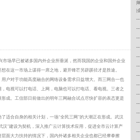
|
-
-
-
-
-
市场早已被诸多国内外企业所垂涎，然而我国的企业和国外企业
-
要想在这一市场上谋得一席之地，避开锋芒另辟蹊径才是胜途。
-
用户对于功能高度融合的网络设备需求日益增大。而三网合一也
-
网，电视可以打电话、上网，电脑也可以打电话、看电视。三者之
-
渐形成。工信部日前做出的明年三网融合试点尽快扩容的表态更是
-
-
适合自身的相关计划，一场“全民三网”的大潮正在形成。武汉
-
慧武汉”建设为契机，深入推广云计算技术应用，促进全市云计算产
-
府层面大力扶持的情况下，国内外诸多相关企业也都已经摩拳擦