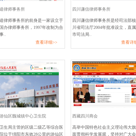
逵律师事务所
四川谦信律师事务所
逵律师事务所的前身是一家设立于
四川谦信律师事务所是经司法部核
1的国办律师事务所，1997年改制为合
川省司法厅2004年批准设立，直
..
市司法局..
查看详细>>
查看详细
游仙区魏城镇中心卫生院
西藏四川商会
卫生局主管的区级二级乙等综合医
高举中国特色社会主义理论伟大旗
院位于绵阳市东效28公里的游仙区
面贯彻科学发展观，坚持对广大会