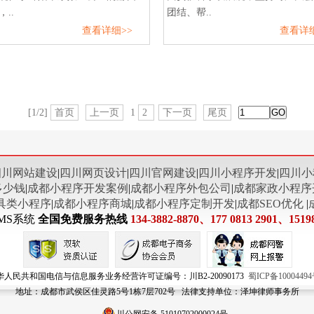
..
团结、帮..
查看详细>>
查看详细
[1/2]
首页
上一页
1
2
下一页
尾页
四川网站建设
|
四川网页设计
|
四川官网建设
|
四川小程序开发
|
四川小
多少钱
|
成都小程序开发案例
|
成都小程序外包公司
|
成都家政小程序
具类小程序
|
成都小程序商城
|
成都小程序定制开发
|
成都SEO优化
|
MS系统
全国免费服务热线
134-3882-8870、177 0813 2901、1519
华人民共和国电信与信息服务业务经营许可证编号：川B2-20090173
蜀ICP备10004494
地址：成都市武侯区佳灵路5号1栋7层702号 法律支持单位：泽坤律师事务所