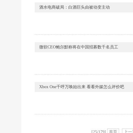
酒水电商破局：白酒巨头由被动变主动
微软CEO鲍尔默称将在中国招募数千名员工
Xbox One千呼万唤始出来 看看外媒怎么评价吧
[25/179]
首页
上一