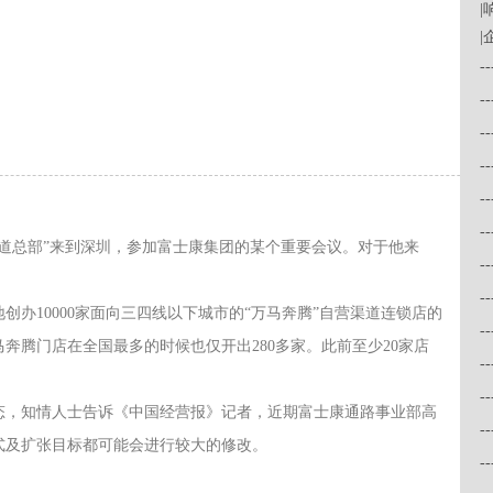
|
-
-
-
-
-
-
渠道总部”来到深圳，参加富士康集团的某个重要会议。对于他来
-
-
办10000家面向三四线以下城市的“万马奔腾”自营渠道连锁店的
-
马奔腾门店在全国最多的时候也仅开出280多家。此前至少20家店
-
-
态，知情人士告诉《中国经营报》记者，近期富士康通路事业部高
-
式及扩张目标都可能会进行较大的修改。
-