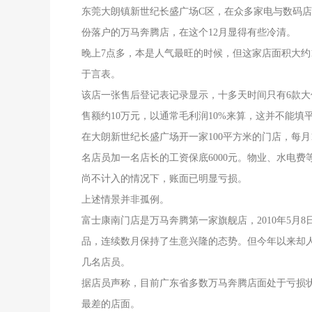
东莞大朗镇新世纪长盛广场C区，在众多家电与数码店
份落户的万马奔腾店，在这个12月显得有些冷清。
晚上7点多，本是人气最旺的时候，但这家店面积大约
于言表。
该店一张售后登记表记录显示，十多天时间只有6款
售额约10万元，以通常毛利润10%来算，这并不能填平
在大朗新世纪长盛广场开一家100平方米的门店，每月1
名店员加一名店长的工资保底6000元。物业、水电费
尚不计入的情况下，账面已明显亏损。
上述情景并非孤例。
富士康南门店是万马奔腾第一家旗舰店，2010年5月
品，连续数月保持了生意兴隆的态势。但今年以来却人
几名店员。
据店员声称，目前广东省多数万马奔腾店面处于亏损状
最差的店面。