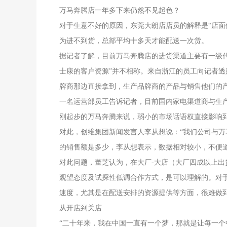
万马奔腾店一年多下来仍然不见起色？
对于生意不好的原因，东莞大朗店店员的解释是“店面
为进不到货，总部平均十多天才能配送一次货。
据记者了解，目前万马奔腾店的进货渠道主要有一级
士康的客户资源”并不相称。来自浙江的员工向记者透
牌商那边直接拿到，生产品牌商的产品与销售他们的产
一名运营部员工告诉记者，目前国内家电渠道商与生产
刚起步的万马奔腾来说，弱小的市场话语权直接影响
对此，创维集团新闻发言人李从想说：“我们公司与万
的销售额是多少，李从想表示，数据相对较小，不便
对此问题，董芝认为，在大厂-大店（大厂四成以上出
观望态度及试探性低调合作方式，是可以理解的。对
速度，尤其是在配送安排的资源提供等方面，很难做
从开店到关店
“二十年来，我在中国一直有一个梦，那就是让每一