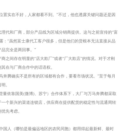
位置实在不好，人家都看不到。”不过，他也透露关键问题还是因
代理代和厂商，部分产品线为区域分销商提供。这与之前宣传的“富
露：“虽然富士康代工客户很多，但是他们的货根本无法直接从品
品完全是两回事。”
商之间存在明显的“店大欺厂”或者“厂大欺店”的情况。对于才刚
到其在与厂商合作中的话语权。
马奔腾确实不是所有的区域都有合作，要看市场状况。”至于每月
道明。
货量依靠国美(微博)、苏宁）合作体系下，大厂与万马奔腾都采取
于一个新兴的渠道连锁店，供应商在提供配货的稳定性与流通周转
到优先考虑。
个中国人（哪怕是最偏远地区的农民同胞）都用得起最新鲜、最时