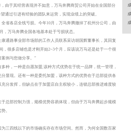
春季，由于其经营表现并不如意，万马奔腾商贸公司开始在全国部分
希望通过引进有经验的团队来运营，实现业绩上的突破。
全省各店全线亏损。今年10月，万马奔腾撤掉了杭州分公司，由
9月，万马奔腾全国各地基本处于亏损状态。
士康通路事业部市场部的工作人员联系采访胡国辉董事长，其回复
间，很多店铺也是才刚开始2~3个月，应该说万马还是处于一个很
案例与您做分享。”
有多种，一种是自愿加盟,该种方式优势在于统一品牌，统一管理，
充分显现。还有一种是委托加盟，该种方式的优势在于总部提供各
以充分发挥，但缺点在于加盟店自主权较小，连锁总部推进难度较
在于总部控制力强，规模优势容易体现，但由于万马奔腾起步规模
劣势。
因为三四线以下的市场确实存在市场空间。然而，为何全国数百家