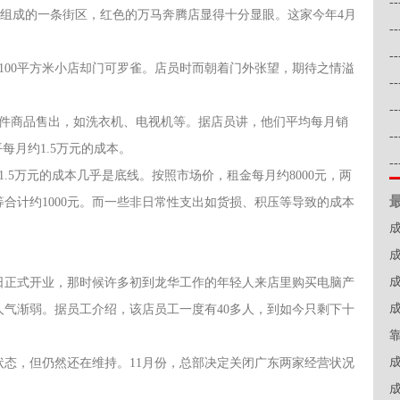
-
组成的一条街区，红色的万马奔腾店显得十分显眼。这家今年4月
-
-
100平方米小店却门可罗雀。店员时而朝着门外张望，期待之情溢
-
-
大件商品售出，如洗衣机、电视机等。据店员讲，他们平均每月销
-
每月约1.5万元的成本。
-
.5万元的成本几乎是底线。按照市场价，租金每月约8000元，两
等合计约1000元。而一些非日常性支出如货损、积压等导致的成本
8日正式开业，那时候许多初到龙华工作的年轻人来店里购买电脑产
气渐弱。据员工介绍，该店员工一度有40多人，到如今只剩下十
态，但仍然还在维持。11月份，总部决定关闭广东两家经营状况