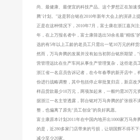
尚、最健康、最便宜的科技产品。这个梦想正在加速
腾’计划。”这是郭台铭在2010年新年大会上的演讲上
正是在这种情况下，2010年7月，富士康在浙江嘉
年，在上万报名者中，富士康筛选出50余名最“精练
选的有5年以上工龄的老员工只需出一笔10万元的样
然而，万马奔腾的发展并没有如当初郭台铭所期望，“
营管理远比在生产车间从事生产管理复杂，这些老员
浙江省一名店员告诉记者，在今年春季的新开店中，
份进行战略调整，其中包括停止审批复归店，新店改为
样品货款最少10万元，两项加起来，一般约需20万
据浙江一名主管透露，郭台铭对万马奔腾的扩张很不
整，也偏离了原先“员工创业”的良好夙愿。
富士康原本计划2011年在中国内地开出1000家万马
的是，近280多家门店带来的亏损，让胡国辉不得不
减少至少20家。